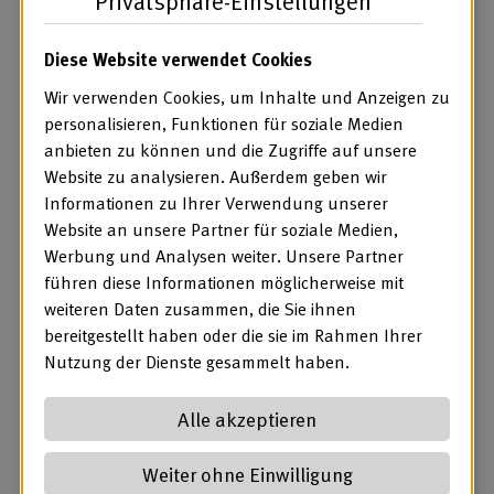
Privatsphäre-Einstellungen
Diese Website verwendet Cookies
Wir verwenden Cookies, um Inhalte und Anzeigen zu
Im Rahmen einer Gesprächsrunde wurden am zweiten
personalisieren, Funktionen für soziale Medien
Veranstaltungstag außerdem „Strategien für neue digitale
anbieten zu können und die Zugriffe auf unsere
Arbeitswelten für Menschen mit Behinderungen“
Website zu analysieren. Außerdem geben wir
thematisiert. Auf dem Podium debattierten dazu Dr. Jochen
Informationen zu Ihrer Verwendung unserer
Walter, stellvertretender Vorsitzender der BAG WfbM und
Website an unsere Partner für soziale Medien,
Vorstand der Stiftung Pfennigparade, Susanne Strehle,
Werbung und Analysen weiter. Unsere Partner
Leiterin der Unterabteilung Va „Inklusion,
führen diese Informationen möglicherweise mit
Rehabilitation/Teilhabe, Digitale Transformation“ im
weiteren Daten zusammen, die Sie ihnen
Bundesministerium für Arbeit und Soziales, Jutta
bereitgestellt haben oder die sie im Rahmen Ihrer
Wiedemann, Abteilungsleiterin Betriebliche
Nutzung der Dienste gesammelt haben.
Personalpolitik, Digitale Arbeitswelt der Vereinigung der
Unternehmensverbände in Berlin und Brandenburg e. V.,
Alle akzeptieren
sowie Daniel Tabert, Vorstandsmitglied von Werkstatträte
Deutschland e. V.
Weiter ohne Einwilligung