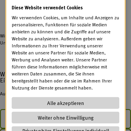
Werkstätten
Diese Website verwendet Cookies
Förderstätten
Inklusions-Betriebe und
Wir verwenden Cookies, um Inhalte und Anzeigen zu
andere Anbieter für Menschen mit Behinderung.
personalisieren, Funktionen für soziale Medien
anbieten zu können und die Zugriffe auf unsere
Wir machen uns stark für unsere Mitglieder.
Website zu analysieren. Außerdem geben wir
Und für Menschen mit Behinderungen.
Informationen zu Ihrer Verwendung unserer
Website an unsere Partner für soziale Medien,
Werbung und Analysen weiter. Unsere Partner
führen diese Informationen möglicherweise mit
Wir bieten viele Texte in Leichter Sprache oder
weiteren Daten zusammen, die Sie ihnen
Einfacher Sprache an.
bereitgestellt haben oder die sie im Rahmen Ihrer
Nutzung der Dienste gesammelt haben.
Auf den nächsten Seiten finden Sie mehr Informationen:
Alle akzeptieren
Weiter ohne Einwilligung
Über die BAG WfbM
Privatsphäre-Einstellungen individuell