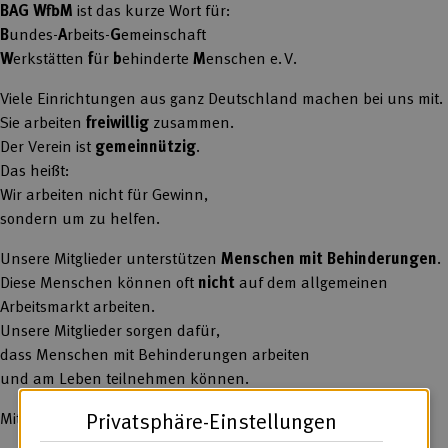
BAG WfbM
ist das kurze Wort für:
B
undes-
A
rbeits-
G
emeinschaft
W
erkstätten
f
ür
b
ehinderte
M
enschen e. V.
Viele Einrichtungen aus ganz Deutschland machen bei uns mit.
Sie arbeiten
freiwillig
zusammen.
Der Verein ist
gemeinnützig
.
Das heißt:
Wir arbeiten nicht für Gewinn,
sondern um zu helfen.
Unsere Mitglieder unterstützen
Menschen mit Behinderungen
.
Diese Menschen können oft
nicht
auf dem allgemeinen
Arbeitsmarkt arbeiten.
Unsere Mitglieder sorgen dafür,
dass Menschen mit Behinderungen arbeiten
und am Leben teilnehmen können.
Privatsphäre-Einstellungen
Mitglieder der BAG WfbM sind zum Beispiel: