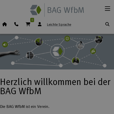
Zum Inhalt springen
Menü
0
Startseite (Icon)
Telefon
Warenkorb
Leichte Sprache
Herzlich willkommen bei der
BAG WfbM
Die BAG WfbM ist ein Verein.