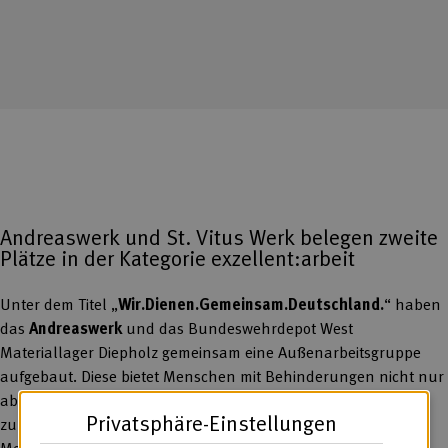
Andreaswerk und St. Vitus Werk belegen zweite
Plätze in der Kategorie exzellent:arbeit
Unter dem Titel „
Wir.Dienen.Gemeinsam.Deutschland.
“ haben
das
Andreaswerk
und das Bundeswehrdepot West
Materiallager Diepholz gemeinsam eine Außenarbeitsgruppe
aufgebaut. Diese bietet Menschen mit Behinderungen nicht nur
abwechslungsreiche Tätigkeiten, sondern auch Möglichkeiten
Privatsphäre-Einstellungen
zur Qualifizierung. Die Jury der „exzellent“-Preise lobt, dass
Menschen mit Behinderungen durch die Kooperation in einem