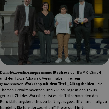
Der inklusive
Bildungscampus Blauhaus
der BWMK gGmbH
© BAG WfbM/Sera Z.Kurc Photography
und der Tugce Albayrak Verein haben in einem
gemeinsamen
Workshop mit dem Titel „Alltagshelden“
die
Themen Gewaltprävention und Zivilcourage in den Fokus
gerückt. Ziel des Workshops ist es, die Teilnehmenden des
Berufsbildungsbereiches zu befähigen, gewaltfrei und mutig zu
handeln. Die Jury der „exzellent“-Preise sieht in der