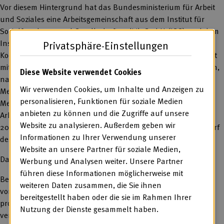
Vor diesem Hintergrund hat das Bundesministerium für Arbeit
und Soziales eine Arbeitsgemeinschaft aus dem Institut für
Sozialforschung und Gesellschaftspolitik GmbH (ISG) und dem
Institut für angewandte Sozialwissenschaft GmbH (infas) in
Privatsphäre-Einstellungen
Kooperation mit Prof. Dr. Felix Welti und Prof. Dr. Arnold Pracht
mit dem Forschungsvorhaben „Studie zu einem transparenten,
Diese Website verwendet Cookies
nachhaltigen und zukunftsfähigen Entgeltsystem für
Wir verwenden Cookies, um Inhalte und Anzeigen zu
Menschen mit Behinderungen in Werkstätten für behinderte
personalisieren, Funktionen für soziale Medien
Menschen und deren Perspektiven auf dem allgemeinen
anbieten zu können und die Zugriffe auf unsere
Arbeitsmarkt“ beauftragt. Das Forschungsvorhaben soll Ende
Website zu analysieren. Außerdem geben wir
2023 abgeschlossen sein. Bereits Anfang 2023 soll der Entwurf
Informationen zu Ihrer Verwendung unserer
des Abschlussberichts vorliegen.
Website an unsere Partner für soziale Medien,
Das Forschungsvorhaben soll Ende 2023 abgeschlossen sein.
Werbung und Analysen weiter. Unsere Partner
führen diese Informationen möglicherweise mit
Bereits Anfang 2023 soll der Entwurf des Abschlussberichts
weiteren Daten zusammen, die Sie ihnen
vorliegen. Die BAG WfbM begleitet den Prozess von Beginn an
bereitgestellt haben oder die sie im Rahmen Ihrer
proaktiv und ist in der Steuerungsgruppe auf Bundesebene
Nutzung der Dienste gesammelt haben.
vertreten.