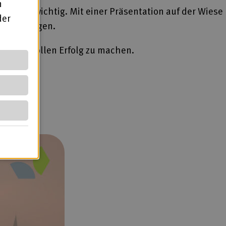
n
n sehr wichtig. Mit einer Präsentation auf der Wiese
der
litik bringen.
 einem vollen Erfolg zu machen.
b)