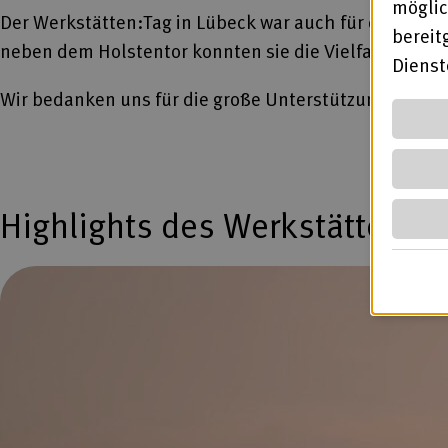
möglic
Der Werkstätten:Tag in Lübeck war auch für die schle
bereit
neben dem Holstentor konnten sie die Vielfalt der Wer
Diens
Wir bedanken uns für die große Unterstützung aller, 
Highlights des Werkstätten:T