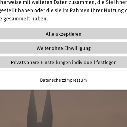
herweise mit weiteren Daten zusammen, die Sie ihne
swig-holsteinischen Werkstätten und ihre Beschäftigte
gestellt haben oder die sie im Rahmen Ihrer Nutzung 
kstattleistung in den Fokus von Öffentlichkeit und Po
te gesammelt haben.
die es ermöglicht haben, den Werkstätten:Tag 2024 zu
Alle akzeptieren
Weiter ohne Einwilligung
ages 2024
Privatsphäre-Einstellungen individuell festlegen
Datenschutz
(öffnet in neuem Tab)
Impressum
(öffnet in neuem Ta