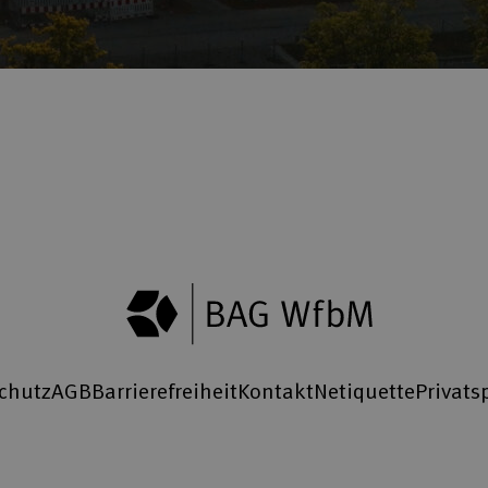
chutz
AGB
Barrierefreiheit
Kontakt
Netiquette
Privats