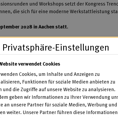
sionsrunden und Workshops setzt der Kongress Trends
nnen, die sich für eine moderne Werkstattleistung st
September 2028 in Aachen statt.
Privatsphäre-Einstellungen
Website verwendet Cookies
rwenden Cookies, um Inhalte und Anzeigen zu
s zum 20. September 2024 in der Hansestadt Lübeck s
alisieren, Funktionen für soziale Medien anbieten zu
ätten sind an Bord“.
 und die Zugriffe auf unsere Website zu analysieren.
stagen ein hochkarätiges Programm. Sowohl zur Eröff
em geben wir Informationen zu Ihrer Verwendung un
tanden übergeordnete Fragestellungen mit gesellscha
e an unsere Partner für soziale Medien, Werbung und
rträge und Workshops zu aktuellen Themen und lud z
en weiter. Unsere Partner führen diese Informationen