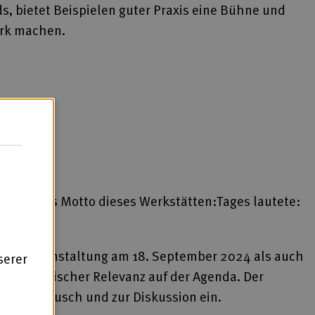
, bietet Beispielen guter Praxis eine Bühne und
ark machen.
tatt. Das Motto dieses Werkstätten:Tages lautete:
nungsveranstaltung am 18. September 2024 als auch
serer
ftspolitischer Relevanz auf der Agenda. Der
um Austausch und zur Diskussion ein.