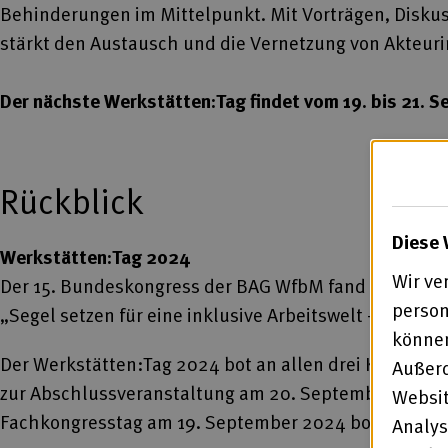
Behinderungen im Mittelpunkt. Mit Vorträgen, Diskus
stärkt den Austausch und die Vernetzung von Akteuri
Der nächste Werkstätten:Tag findet vom 19. bis 21. 
Rückblick
Diese 
Werkstätten:Tag 2024
Wir ve
Der 15. Bundeskongress der BAG WfbM fand vom 18. bi
person
„Segel setzen für eine inklusive Arbeitswelt – Werkst
können
Der Werkstätten:Tag 2024 bot an allen drei Kongres
Außerd
zur Abschlussveranstaltung am 20. September 2024 s
Websit
Fachkongresstag am 19. September 2024 bot viele Vo
Analys