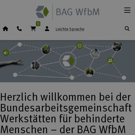
Zum Inhalt springen
Menü
0
Startseite (Icon)
Telefon
Warenkorb
Leichte Sprache
Herzlich willkommen bei der
Bundesarbeitsgemeinschaft
Werkstätten für behinderte
Menschen – der BAG WfbM