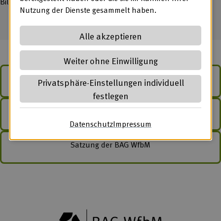
Bildung und zum Entgelt in Werkstätten, zur Verfügung.
Nutzung der Dienste gesammelt haben.
Alle akzeptieren
Weiter ohne Einwilligung
Teilhabe am Arbeitsleben
Privatsphäre-Einstellungen individuell
festlegen
Der Verein
Datenschutz
(öffnet in neuem Tab)
Impressum
(öffnet in neuem Ta
Satzung der BAG WfbM