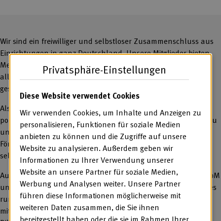
Wir sind ein freiwilliger und selbstloser Zusammenschluss aus
Einrichtungen in ganz Deutschland. Unsere Mitglieder bieten
Menschen, die aufgrund ihrer Behinderungen nicht auf dem
Privatsphäre-Einstellungen
allgemeinen Arbeitsmarkt tätig sein können, berufliche und
gesellschaftliche Teilhabe.
Diese Website verwendet Cookies
Als gemeinnütziger Verein vertreten wir die fachlichen und
Wir verwenden Cookies, um Inhalte und Anzeigen zu
politischen Interessen unserer Mitglieder auf Bundesebene. Zu
personalisieren, Funktionen für soziale Medien
unseren Mitgliedern gehören Träger von Werkstätten,
anbieten zu können und die Zugriffe auf unsere
Förderstätten und Inklusionsbetrieben ebenso wie rechtlich
Website zu analysieren. Außerdem geben wir
selbstständige andere Leistungsanbieter.
Informationen zu Ihrer Verwendung unserer
Website an unsere Partner für soziale Medien,
Auf den folgenden Seiten erfahren Sie mehr über die BAG WfbM
Werbung und Analysen weiter. Unsere Partner
und ihre Mitglieder. Außerdem stellen wir Ihnen Wissenswertes
führen diese Informationen möglicherweise mit
rund um das Thema Teilhabe am Arbeitsleben von Menschen
weiteren Daten zusammen, die Sie ihnen
mit Behinderungen, darunter Informationen zur beruflichen
bereitgestellt haben oder die sie im Rahmen Ihrer