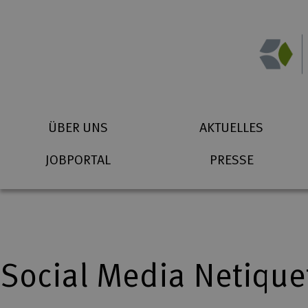
Zum Inhalt springen
Suchbegriff eingeben
Startseite (Icon)
Telefon
ÜBER UNS
AKTUELLES
JOBPORTAL
PRESSE
Social Media Netiqu