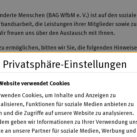
nderte Menschen (BAG WfbM e. V.) ist auf den sozial
erbandsarbeit, die Leistungen ihrer Mitglieder sowie
ir freuen uns über den Austausch mit Ihnen.
u ermöglichen, bitten wir Sie, die folgenden Hinweis
Privatsphäre-Einstellungen
lte
oßen oder rechtsextreme, rassistische oder mensch
ständigen Stellen gemeldet. Unsere Plattformen steh
Website verwendet Cookies
rwenden Cookies, um Inhalte und Anzeigen zu
alisieren, Funktionen für soziale Medien anbieten zu
 und die Zugriffe auf unsere Website zu analysieren.
itrag zu tun haben oder auf Provokation und Störung 
em geben wir Informationen zu Ihrer Verwendung un
ten Themen können ausgeblendet werden. Ziel ist ein
e an unsere Partner für soziale Medien, Werbung und