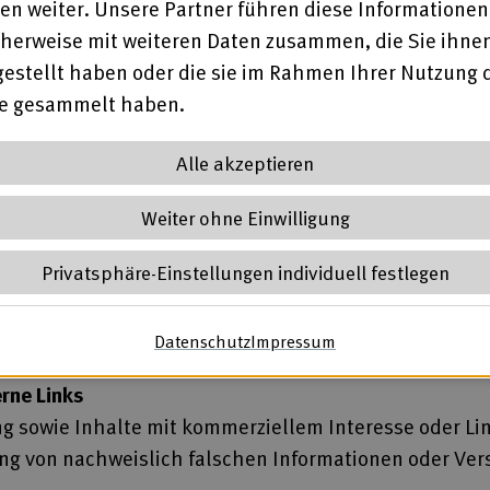
en weiter. Unsere Partner führen diese Informationen
chende und jugendgefährdende Inhalte
herweise mit weiteren Daten zusammen, die Sie ihne
jugendgefährdendem oder gewaltverherrlichendem Cha
gestellt haben oder die sie im Rahmen Ihrer Nutzung 
te gesammelt haben.
 Urheberrecht
Alle akzeptieren
traulichen oder sensiblen Informationen – weder über
nung (DSGVO) verstoßen, werden entfernt. Achten Si
Weiter ohne Einwilligung
nd Hassrede
Privatsphäre-Einstellungen individuell festlegen
eidigungen oder Diskriminierungen gegenüber anderen
eren Grundsätzen und wird umgehend gelöscht.
Datenschutz
(öffnet in neuem Tab)
Impressum
(öffnet in neuem Ta
rne Links
 sowie Inhalte mit kommerziellem Interesse oder Li
ung von nachweislich falschen Informationen oder Ver