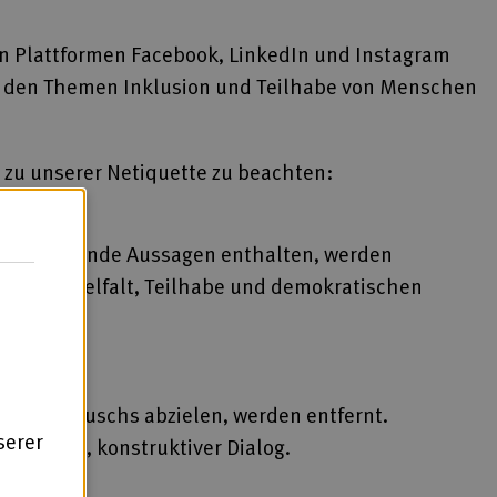
en Plattformen Facebook, LinkedIn und Instagram
 zu den Themen Inklusion und Teilhabe von Menschen
e zu unserer Netiquette zu beachten:
enverachtende Aussagen enthalten, werden
en für Vielfalt, Teilhabe und demokratischen
des Austauschs abzielen, werden entfernt.
serer
 offener, konstruktiver Dialog.