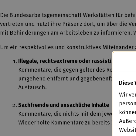
Die Bundesarbeitsgemeinschaft Werkstätten für behi
vertreten und nutzt ihre Präsenz dort, um über die V
mit Behinderungen am Arbeitsleben zu informieren. W
Um ein respektvolles und konstruktives Miteinander z
Illegale, rechtsextreme oder rassistische Inha
Kommentare, die gegen geltendes Recht verst
umgehend entfernt und gegebenenfalls den zu
Diese 
Austausch.
Wir ve
person
Sachfremde und unsachliche Inhalte
können
Kommentare, die nichts mit dem jeweiligen Be
Außerd
Wiederholte Kommentare zu bereits beantworte
Websit