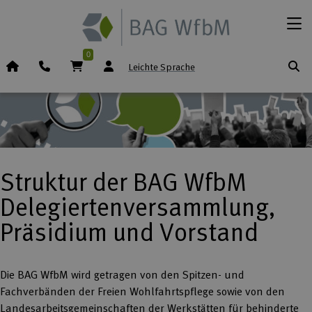
Zum Inhalt springen
Menü
0
Startseite (Icon)
Telefon
Warenkorb
Leichte Sprache
Struktur der BAG WfbM
Delegiertenversammlung,
Präsidium und Vorstand
Die BAG WfbM wird getragen von den Spitzen- und
Fachverbänden der Freien Wohlfahrtspflege sowie von den
Landesarbeitsgemeinschaften der Werkstätten für behinderte