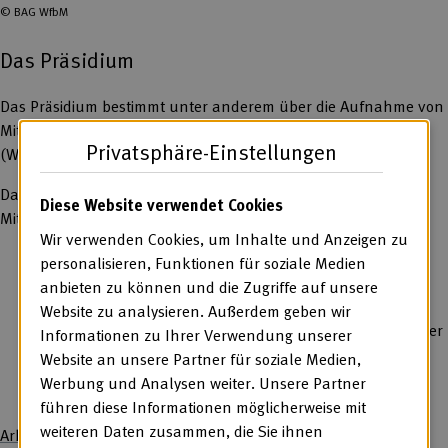
© BAG WfbM
Das Präsidium
Das Präsidium bestimmt unter anderem über die Aufnahme von
Mitgliedern der BAG WfbM und beruft den Bundeskongress
Privatsphäre-Einstellungen
(Werkstätten:Tag) ein.
Das Präsidium der BAG WfbM hat 25 ehrenamtlich tätige
Diese Website verwendet Cookies
Mitglieder. Es setzt sich zusammen aus:
Wir verwenden Cookies, um Inhalte und Anzeigen zu
den jeweiligen Vorsitzenden der 16
personalisieren, Funktionen für soziale Medien
Landesarbeitsgemeinschaften
anbieten zu können und die Zugriffe auf unsere
je einer*einem Vertreter*in von
Werkstatträte
Website zu analysieren. Außerdem geben wir
Deutschland
und der Spitzen- und Fachverbänden der
Informationen zu Ihrer Verwendung unserer
Freien Wohlfahrtspflege
Website an unsere Partner für soziale Medien,
Werbung und Analysen weiter. Unsere Partner
führen diese Informationen möglicherweise mit
weiteren Daten zusammen, die Sie ihnen
Arbeiterwohlfahrt AWO Bundesverband e. V.