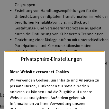
Zielgruppen
Erstellung von Handlungsempfehlungen für die
Unterstützung der digitalen Transformation im Feld der
beruflichen Rehabilitation, v.a. mit Blick auf
Gestaltungs- und Veränderungsprozesse ausgelöst
durch die Einführung von KI-basierten Technologien
Einrichtung einer Dialogplattform mit unterschiedlichen
Partizipations- und Kommunikationsformaten
Bündelung des gesellschaftlichen Diskurses um
Inklusion und Chancen wie Risiken neuer
Privatsphäre-Einstellungen
Technologien auf Basis Künstlicher Intelligenz für und
mit Menschen mit Behinderungen
Diese Website verwendet Cookies
Wir verwenden Cookies, um Inhalte und Anzeigen zu
personalisieren, Funktionen für soziale Medien
anbieten zu können und die Zugriffe auf unsere
Lern- und Experimentierräume
Website zu analysieren. Außerdem geben wir
Informationen zu Ihrer Verwendung unserer
Im Projekt KI.ASSIST wurden KI-gestützte Assistenzdienste in