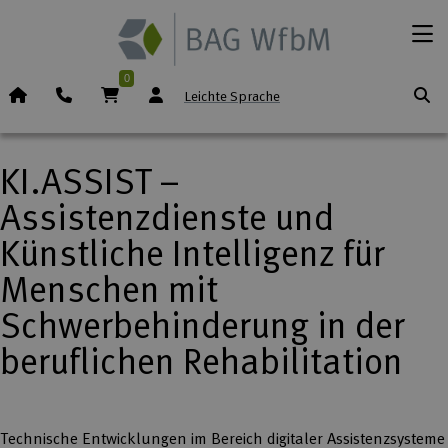
Zum Inhalt springen
Menü
0
Startseite (Icon)
Telefon
Warenkorb
Leichte Sprache
KI.ASSIST –
Assistenzdienste und
Künstliche Intelligenz für
Menschen mit
Schwerbehinderung in der
beruflichen Rehabilitation
Technische Entwicklungen im Bereich digitaler Assistenzsysteme