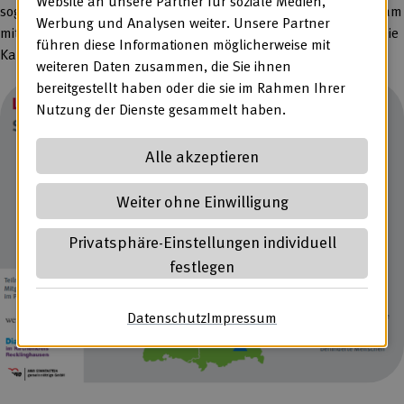
Website an unsere Partner für soziale Medien,
sogenannten Lern- und Experimentierräumen (LER) gemeinsam
Werbung und Analysen weiter. Unsere Partner
mit Menschen mit Behinderungen und Fachkräften erprobt. Die
führen diese Informationen möglicherweise mit
Karte zeigt die Standorte der LER in ganz Deutschland.
weiteren Daten zusammen, die Sie ihnen
bereitgestellt haben oder die sie im Rahmen Ihrer
Nutzung der Dienste gesammelt haben.
Alle akzeptieren
Weiter ohne Einwilligung
Privatsphäre-Einstellungen individuell
festlegen
Datenschutz
(öffnet in neuem Tab)
Impressum
(öffnet in neuem Ta