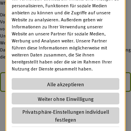
WfbM sich bereits positioniert.
personalisieren, Funktionen für soziale Medien
anbieten zu können und die Zugriffe auf unsere
Diese Stellungnahme befasst sich nochmals mit einem
Website zu analysieren. Außerdem geben wir
Vorhaben aus Aktionsfeld 1, der Streichung der Anrechnung
Informationen zu Ihrer Verwendung unserer
von Werkstattaufträgen auf die Ausgleichsabgabe. Da zu dem
Website an unsere Partner für soziale Medien,
Umfang der tatsächlichen erfolgten Anrechnung von
Werbung und Analysen weiter. Unsere Partner
Werkstattaufträgen auf die Ausgleichsabgabe bislang keine
führen diese Informationen möglicherweise mit
Daten vorliegen, hat die BAG WfbM eine Expertise zur Ermittlung
weiteren Daten zusammen, die Sie ihnen
dieser Daten in Auftrag gegeben.
bereitgestellt haben oder die sie im Rahmen Ihrer
Nutzung der Dienste gesammelt haben.
Zum Download
Alle akzeptieren
Weiter ohne Einwilligung
Privatsphäre-Einstellungen individuell
festlegen