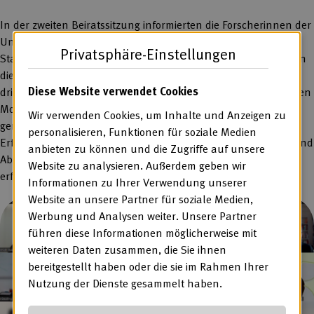
In der zweiten Beiratssitzung informierten die Forscherinnen der
Universität zu Köln den Beirat zunächst über den aktuellen
Privatsphäre-Einstellungen
Stand und die weiteren Schritte in Teilprojekt 1. Dabei erhielten
die Beiratsmitglieder auch Eindrücke in die derzeit laufende
Diese Website verwendet Cookies
dritte Forschungsphase. In dieser erforschen die fünf beteiligten
Modelleinrichtungen aus der Mitgliedschaft der BAG WfbM
Wir verwenden Cookies, um Inhalte und Anzeigen zu
gemeinsam mit Menschen mit hohem Unterstützungsbedarf
personalisieren, Funktionen für soziale Medien
Erfahrungsräume, um mehr über Bedürfnisse, Präferenzen und
anbieten zu können und die Zugriffe auf unsere
Abneigungen im Hinblick auf arbeitsweltliche Kontexte zu
Website zu analysieren. Außerdem geben wir
erfahren.
Informationen zu Ihrer Verwendung unserer
Website an unsere Partner für soziale Medien,
Werbung und Analysen weiter. Unsere Partner
führen diese Informationen möglicherweise mit
weiteren Daten zusammen, die Sie ihnen
bereitgestellt haben oder die sie im Rahmen Ihrer
Nutzung der Dienste gesammelt haben.