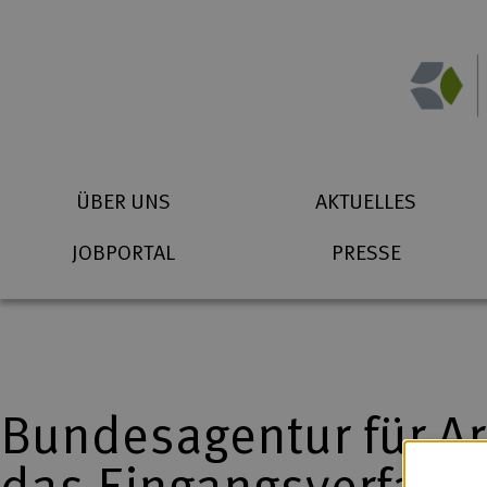
Zum Inhalt springen
Suchbegriff eingeben
Startseite (Icon)
Telefon
ÜBER UNS
AKTUELLES
JOBPORTAL
PRESSE
Bundesagentur für Ar
das Eingangsverfahr