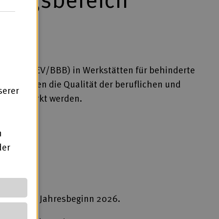
bereich (EV/BBB) in Werkstätten für behinderte
mit sollen die Qualität der beruflichen und
serer
en gestärkt werden.
n
der
 Arbeit
falls seit Jahresbeginn 2026.