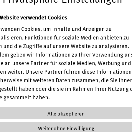
Website verwendet Cookies
rwenden Cookies, um Inhalte und Anzeigen zu
alisieren, Funktionen für soziale Medien anbieten zu
pt für das Eingangsverfahren und den Berufsbildungs
 und die Zugriffe auf unsere Website zu analysieren.
itet und für die Leistungserbringer harmonisiert. Da
em geben wir Informationen zu Ihrer Verwendung un
Wunsch- und Wahlrecht der Menschen mit Behinderung
e an unsere Partner für soziale Medien, Werbung und
en weiter. Unsere Partner führen diese Informationen
 BA zum Download zur Verfügung:
herweise mit weiteren Daten zusammen, die Sie ihne
gestellt haben oder die sie im Rahmen Ihrer Nutzung 
onzept EV/BBB
auf der Website der Bundesagentur für
te gesammelt haben.
Alle akzeptieren
eten. Die neuen Regelungen zum
Fahrdienst
gelten eben
Weiter ohne Einwilligung