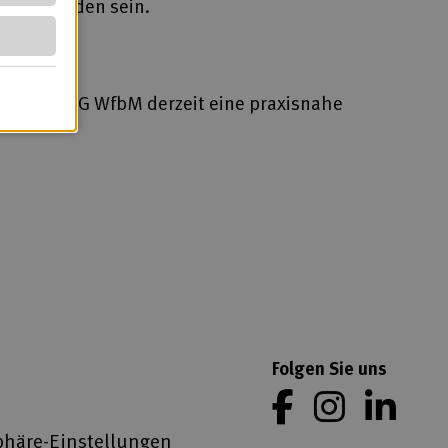
 angebunden sein.
2026
Zeit.
b)
ppe der BAG WfbM derzeit eine praxisnahe
Folgen Sie uns
phäre-Einstellungen