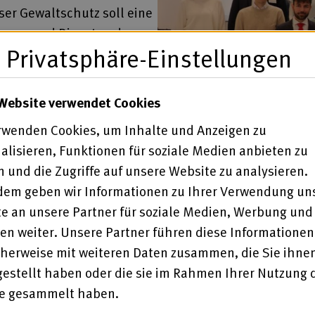
ser Gewaltschutz soll eine
tungen und Diensten der
Privatsphäre-Einstellungen
en Schutz von Menschen mit
 war im Arbeitskreis
aktiv beteiligt.
Website verwendet Cookies
rwenden Cookies, um Inhalte und Anzeigen zu
alisieren, Funktionen für soziale Medien anbieten zu
 und die Zugriffe auf unsere Website zu analysieren.
em geben wir Informationen zu Ihrer Verwendung un
e an unsere Partner für soziale Medien, Werbung und
en weiter. Unsere Partner führen diese Informationen
herweise mit weiteren Daten zusammen, die Sie ihne
gestellt haben oder die sie im Rahmen Ihrer Nutzung 
© Bundesministerium für Arbeit und Sozial
te gesammelt haben.