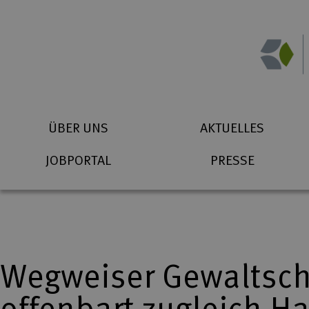
Zum Inhalt springen
Suchbegriff eingeben
Startseite (Icon)
Telefon
ÜBER UNS
AKTUELLES
JOBPORTAL
PRESSE
Wegweiser Gewaltschu
offenbart zugleich H