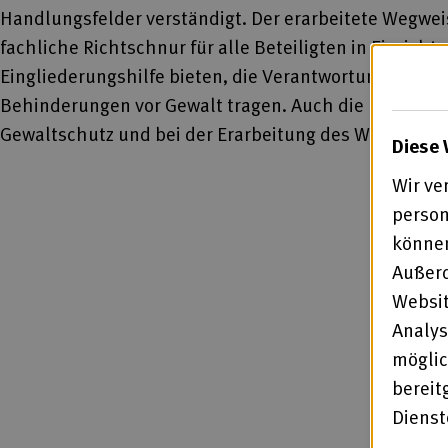
Handlungsfelder verständigt. Der erarbeitete Wegwei
fachliche Richtschnur für alle Beteiligten in Einrich
Eingliederungshilfe bieten, die Verantwortung für d
Behinderungen vor Gewalt tragen. Auch die BAG WfbM
Gewaltschutz und bei der Erarbeitung des Wegweisers 
Diese 
Wir ve
person
können
Außerd
Websit
Analys
möglic
bereit
Diens