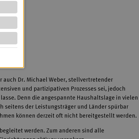
b)
 auch Dr. Michael Weber, stellvertretender
ensiven und partizipativen Prozesses sei, jedoch
nlasse. Denn die angespannte Haushaltslage in vielen
ch seitens der Leistungsträger und Länder spürbar
en können derzeit oft nicht bereitgestellt werden.
begleitet werden. Zum anderen sind alle