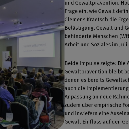
und Gewaltprävention. Hoe
Frage ein, wie Gewalt defin
Clemens Kraetsch die Erge
Belästigung, Gewalt und G
behinderte Menschen (Wfb
Arbeit und Soziales im Juli
Beide Impulse zeigte: Di
Gewaltprävention bleibt b
denen es bereits Gewaltsc
auch die Implementierung 
Anpassung an neue Rahme
zudem über empirische F
und inwiefern eine Auseina
Gewalt Einfluss auf den Ge