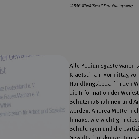
© BAG WfbM/Sera Z.Kurc Photography
Alle Podiumsgäste waren s
Kraetsch am Vormittag vor
Handlungsbedarf in den We
die Information der Werks
Schutzmaßnahmen und Ans
werden. Andrea Metternic
hinaus, wie wichtig in d
Schulungen und die partiz
Gewaltschutzkonzepten sei