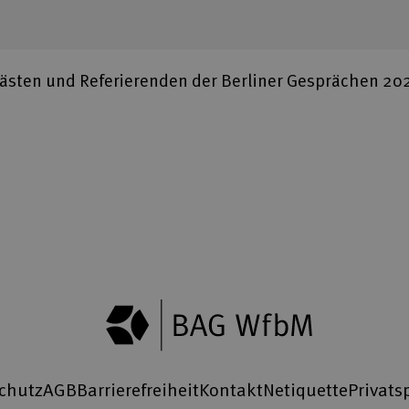
sten und Referierenden der Berliner Gesprächen 202
chutz
AGB
Barrierefreiheit
Kontakt
Netiquette
Privats