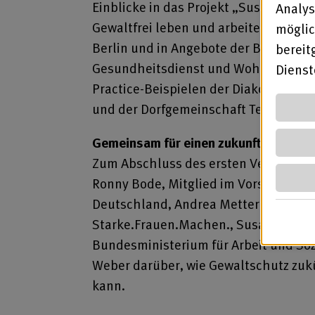
Einblicke in das Projekt „Suse – Gewa
Analys
Gewaltfrei leben und arbeiten“, in die
möglic
Berlin und in Angebote der Berufsgen
bereit
Gesundheitsdienst und Wohlfahrtpfleg
Diens
Practice-Beispielen der Diakonischen
und der Dorfgemeinschaft Tennental 
Gemeinsam für einen zukunftsorienti
Zum Abschluss des ersten Veranstalt
Ronny Bode, Mitglied im Vorstand von
Deutschland, Andrea Metternich, Mitg
Starke.Frauen.Machen., Susanne Str
Bundesministerium für Arbeit und Soz
Weber darüber, wie Gewaltschutz zukü
kann.