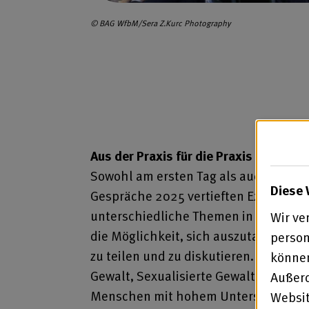
© BAG WfbM/Sera Z.Kurc Photography
Aus der Praxis für die Praxis
Sowohl am ersten Tag als auch am zwe
Diese 
Gespräche 2025 vertieften Expert*inn
unterschiedliche Themen in Kleingru
Wir ve
die Möglichkeit, sich auszutauschen 
person
zu teilen und zu diskutieren. Im Foku
können
Gewalt, Sexualisierte Gewalt, heraus
Außerd
Menschen mit hohem Unterstützungs
Websit