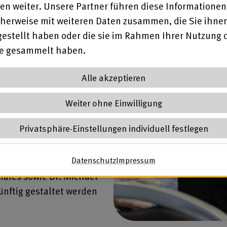
ltschutz in Einrichtungen:
en weiter. Unsere Partner führen diese Informationen
 Arbeit der Mutstelle
herweise mit weiteren Daten zusammen, die Sie ihne
ossenschaft für
gestellt haben oder die sie im Rahmen Ihrer Nutzung 
e. Vorträge zu Best-
te gesammelt haben.
 Stiftung Wittekindshof
Alle akzeptieren
rundeten das Angebot ab.
erten Gewaltschutz
Weiter ohne Einwilligung
ungstages diskutierten
Privatsphäre-Einstellungen individuell festlegen
 Werkstatträte
lied im Vorstand von
Datenschutz
(öffnet in neuem Tab)
Impressum
(öffnet in neuem Ta
ehle vom
iales sowie Dr. Michael
nftig gestaltet werden