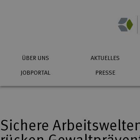
Zum Inhalt springen
Suchbegriff eingeben
Startseite (Icon)
Telefon
ÜBER UNS
AKTUELLES
JOBPORTAL
PRESSE
Sichere Arbeitswelte
rücken Gewaltprävent