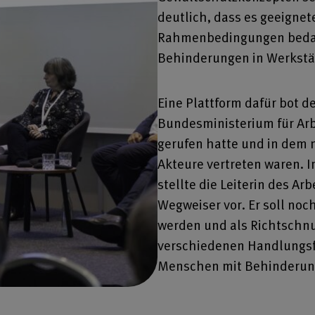
deutlich, dass es geeignet
Rahmenbedingungen bedar
Behinderungen in Werkstät
Eine Plattform dafür bot d
Bundesministerium für Arb
gerufen hatte und in dem 
Akteure vertreten waren. 
stellte die Leiterin des Ar
Wegweiser vor. Er soll noc
werden und als Richtschnu
verschiedenen Handlungsf
Menschen mit Behinderun