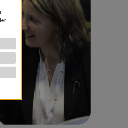
n
der
b)