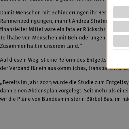
Damit Menschen mit Behinderungen ihr Recht auf Tei
Rahmenbedingungen, mahnt Andrea Stratmann. „Die Kos
finanzieller Mittel wäre ein fataler Rückschritt fü
Teilhabe von Menschen mit Behinderungen am Arbeits-
Zusammenhalt in unserem Land.“
Auf diesem Weg ist eine Reform des Entgeltsystems in
der Verband für ein auskömmliches, transparentes un
„Bereits im Jahr 2023 wurde die Studie zum Entgelts
dann einen Aktionsplan vorgelegt. Seit mehr als e
wir die Pläne von Bundesministerin Bärbel Bas, im nä