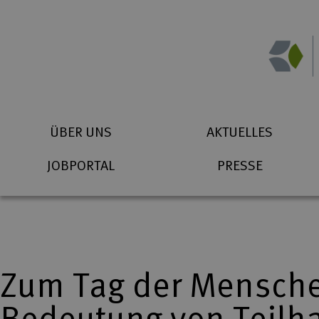
Zum Inhalt springen
Suchbegriff eingeben
Startseite (Icon)
Telefon
ÜBER UNS
AKTUELLES
JOBPORTAL
PRESSE
Zum Tag der Mensche
Bedeutung von Teilh