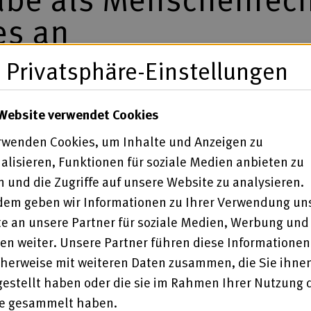
es an
Privatsphäre-Einstellungen
ngen am 3. Dezember macht die Bundesarbeitsgemeins
Website verwendet Cookies
abe von Menschen mit Behinderungen aufmerksam. Der
or den Folgen finanzieller Einschnitte bei der Eingl
rwenden Cookies, um Inhalte und Anzeigen zu
alisieren, Funktionen für soziale Medien anbieten zu
 und die Zugriffe auf unsere Website zu analysieren.
 Behinderungen, sondern immer und überall gilt: Tei
em geben wir Informationen zu Ihrer Verwendung un
Leistungsanbietern täglich gelebt“, betont Andrea S
e an unsere Partner für soziale Medien, Werbung und
en weiter. Unsere Partner führen diese Informationen
r Mitglieder als Teil eines inklusiven Arbeitsmarktes 
herweise mit weiteren Daten zusammen, die Sie ihne
Rolle von Brückenbauern. Denn sie eröffnen Chancen
gestellt haben oder die sie im Rahmen Ihrer Nutzung 
htiger Bestandteil eines vielfältigen Systems berufl
te gesammelt haben.