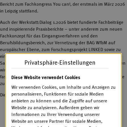
Bericht zum Fachkongress You can!, der erstmals im März 2026
in Leipzig stattfand.
Auch der Werkstatt:Dialog 1.2026 bietet fundierte Fachbeiträge
und inspirierende Praxisberichte – unter anderem zum neuen
Fachkonzept für das Eingangsverfahren und den
Berufsbildungsbereich, zur Vernetzung der BAG WfbM auf
europäischer Ebene, zum Forschungsprojekt LINKED sowie zu
einem neuen Angebot für ältere Werkstattbeschäftigte im
Privatsphäre-Einstellungen
Saarland. Im Schwerpunkt des Werkstatt:Dialog 1.2026 blicken
wir außerdem auf die erste Ausgabe von You can! zurück,
fassen zentrale Diskussionen, zusammen und lassen Beteiligte
Diese Website verwendet Cookies
zu Wort kommen.
Wir verwenden Cookies, um Inhalte und Anzeigen zu
personalisieren, Funktionen für soziale Medien
Die BAG WfbM wünscht viel Freude bei der Lektüre!
anbieten zu können und die Zugriffe auf unsere
Website zu analysieren. Außerdem geben wir
Informationen zu Ihrer Verwendung unserer
Website an unsere Partner für soziale Medien,