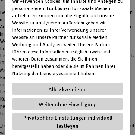
Wir verwenden Cookies, um Inhalte und Anzeigen zu
personalisieren, Funktionen für soziale Medien
Bei der Lebenshilfe Heinsberg wurde die Schichtwechsel-Saison
anbieten zu können und die Zugriffe auf unsere
in diesem Jahr bereits frühzeitig mit einem ganz besonderen
Website zu analysieren. Außerdem geben wir
Auftakt eingeläutet, der Lust auf noch weitere Tauschaktionen
Informationen zu Ihrer Verwendung unserer
im September machen soll. Gemeinsam mit den
Website an unsere Partner für soziale Medien,
Werkstattbeschäftigten Benjamin Klein und Monika Funk
Werbung und Analysen weiter. Unsere Partner
tauschte der aus unterschiedlichen Fernsehsendungen
führen diese Informationen möglicherweise mit
bekannte Antiquitätenhändler Walter „80-Euro-Waldi“ Lehnertz
weiteren Daten zusammen, die Sie ihnen
für mehrere Tage seinen Arbeitsplatz. Während Lehnertz im
bereitgestellt haben oder die sie im Rahmen Ihrer
Museumscafé Samocca der Lebenshilfe Heinsberg in
Nutzung der Dienste gesammelt haben.
Kaffeerösterei, Küche und Service mitarbeitete, erhielten Klein
und Funk im Gegenzug Einblicke in den Arbeitsalltag von
Alle akzeptieren
Lehnertz‘ Antiquitätenhandel in der Eifel und hinter die
Kulissen einer Fernsehproduktion. Ein Highlight: Der
Weiter ohne Einwilligung
persönliche Austausch mit Fernsehkoch und Moderator Horst
Lichter.
Privatsphäre-Einstellungen individuell
festlegen
„Ich hätte nie gedacht, dass dieser Schichtwechsel so aufregend
wird. Es war spannend zu sehen, wie bunt und