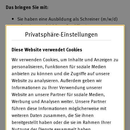
Das bringen Sie mit:
Sie haben eine Ausbildung als Schreiner (m/w/d)
oder eine vergleichbare Qualifikation.
Sie bringen Feingefühl für die Belange und die
Privatsphäre-Einstellungen
Potentiale der Menschen mit Beeinträchtigung mit.
Sie arbeiten selbstständig und strukturiert.
Diese Website verwendet Cookies
Sie verfügen über eine hohe Kunden- und
Wir verwenden Cookies, um Inhalte und Anzeigen zu
Serviceorientierung.
personalisieren, Funktionen für soziale Medien
Sie leben Teamgeist.
anbieten zu können und die Zugriffe auf unsere
Mehr über uns:
Website zu analysieren. Außerdem geben wir
Die St. Josefs-Werkstätten in Plaidt sind Teil der
Informationen zu Ihrer Verwendung unserer
Barmherzigen Brüder Saffig, einem vernetzten Partner im
Website an unsere Partner für soziale Medien,
Gesundheits- und Sozialwesen für Menschen in der
Werbung und Analysen weiter. Unsere Partner
Region. Seit 1988 stehen wir für echte Teilhabe am
führen diese Informationen möglicherweise mit
Arbeitsleben. Wir begleiten Menschen mit psychischer
weiteren Daten zusammen, die Sie ihnen
Beeinträchtigung dabei, ihren Platz in der Arbeitswelt zu
bereitgestellt haben oder die sie im Rahmen Ihrer
finden und zu gestalten – individuell, wertschätzend und
Nutzung der Dienste gesammelt haben.