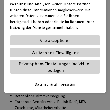
Werbung und Analysen weiter. Unsere Partner
Sichere Kenntnisse in der Sozialgesetzgebung bzw.
führen diese Informationen möglicherweise mit
die Motivation, sie schnell zu erwerben
weiteren Daten zusammen, die Sie ihnen
Empathie, Humor und die Fähigkeit, Klient*innen
bereitgestellt haben oder die sie im Rahmen Ihrer
ressourcenorientiert zu begleiten
Nutzung der Dienste gesammelt haben.
Gültige PKW-Fahrerlaubnis
Interesse an aktiver Mitbestimmung und Mitwirkung
Alle akzeptieren
Erfahrung in der Psychiatrie ist ein Plus, aber nicht
Bedingung – wir begleiten Sie fachlich
Weiter ohne Einwilligung
Was wir bieten:
Privatsphäre-Einstellungen individuell
Ein verantwortungsvolles Aufgabengebiet in einem
festlegen
kollegialen Umfeld
Die Möglichkeit zur aktiven Mitbestimmung
Eine leistungsgerechte Vergütung inklusive
Datenschutz
(öffnet in neuem Tab)
Impressum
(öffnet in neuem Ta
jährlicher Sonderzahlungen
Betriebliche Altersversorgung
Corporate Benefits wie z. B. ‚Job-Rad‘, KiTA-
Zuschüsse, Mitarbeiterrabatte