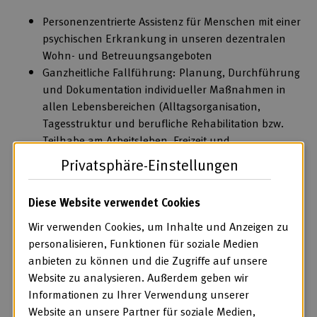
Personenzentrierte Assistenz für Menschen mit einer
psychischen Erkrankung in unseren dezentralen
Wohn- und Betreuungsangeboten
Ganzheitliche Fallführung: Planung, Durchführung
und Dokumentation individueller Maßnahmen in
allen Lebensbereichen (Alltagsorganisation,
Tagesstruktur und berufliche Rehabilitation bzw.
Teilhabe am Arbeitsleben, Freizeit und
Krisenintervention)
Privatsphäre-Einstellungen
Netzwerkarbeit mit Angehörigen, Ärzt*innen,
Behörden und Netzwerkpartnern im
Diese Website verwendet Cookies
Gemeindepsychiatrischen Verbund
Wir verwenden Cookies, um Inhalte und Anzeigen zu
Was Sie mitbringen:
personalisieren, Funktionen für soziale Medien
anbieten zu können und die Zugriffe auf unsere
Abgeschlossenes Studium der Sozialen Arbeit oder
Website zu analysieren. Außerdem geben wir
der Heilpädagogik mit staatlicher Anerkennung
Informationen zu Ihrer Verwendung unserer
(Master, Bachelor, Diplom) oder eine vergleichbare
Website an unsere Partner für soziale Medien,
Qualifikation