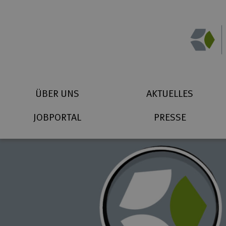
Zum Inhalt springen
Suchbegriff eingeben
Startseite (Icon)
Telefon
ÜBER UNS
AKTUELLES
JOBPORTAL
PRESSE