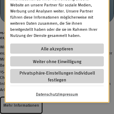
Website an unsere Partner für soziale Medien,
Werbung und Analysen weiter. Unsere Partner
führen diese Informationen möglicherweise mit
weiteren Daten zusammen, die Sie ihnen
bereitgestellt haben oder die sie im Rahmen Ihrer
05.08.2026
Nutzung der Dienste gesammelt haben.
exzellent-Preise 2027 – Bewerbungsfrist verlängert
Wir freuen uns auf viele spannende Einreichungen für die
Alle akzeptieren
exzellent-Preise 2027 und darauf, die Innovationskraft unserer
Mitglieder sichtbar zu machen. Deshalb haben wir die
Weiter ohne Einwilligung
Bewerbungsfrist verlängert. Einreichungen sind noch bis zum
15. September 2026 möglich. Nutzen Sie jetzt die zusätzliche
Privatsphäre-Einstellungen individuell
Chance und zeigen Sie, wie Werkstätten, Tagesförderstätten,
festlegen
Inklusionsbetriebe und andere Leistungsanbieter Teilhabe am
Arbeitsleben zukunftsfähig […]
Datenschutz
(öffnet in neuem Tab)
Impressum
(öffnet in neuem Ta
Mehr Informationen