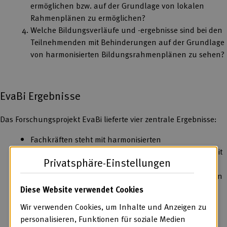
ermöglichen bzw. auf der Grundlage von lokalen
Rahmenplänen zu ermöglichen?
Welche Bildungsverläufe und -ergebnisse sind bei den
Teilnehmenden mit Behinderungen auf der Grundlage
von harmonisierten Bildungsrahmenplänen zu sehen?
EvaBi Ergebnisse
Das Forschungsprojekt EvaBi lieferte vier zentrale Ergebnisse:
Fachkräften steht mit harmonisierten
Bildungsrahmenplänen ein zentrales und bundesweit
Privatsphäre-Einstellungen
vereinheitlichtes Instrument zur Planung beruflicher
Bildung zur Verfügung, das sich an einer heterogenen
Zielgruppe ausrichtet und für ein transparentes
Diese Website verwendet Cookies
Bildungsgeschehen sorgen kann.
Wir verwenden Cookies, um Inhalte und Anzeigen zu
Dieses Instrument erleben Fachkräfte als eine
personalisieren, Funktionen für soziale Medien
Orientierung, die ihnen einen Ausgangspunkt für die