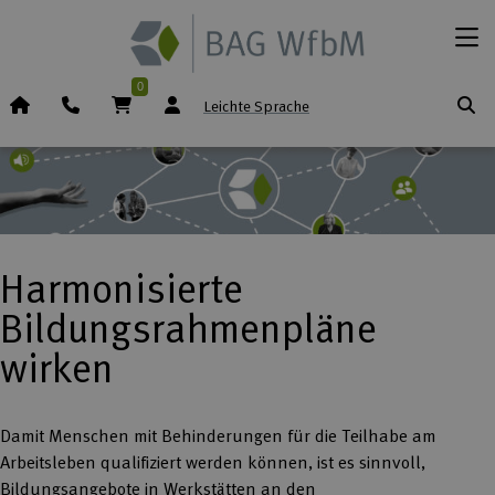
Zum Inhalt springen
Menü
0
Startseite (Icon)
Telefon
Warenkorb
Leichte Sprache
Harmonisierte
Bildungsrahmenpläne
wirken
Damit Menschen mit Behinderungen für die Teilhabe am
Arbeitsleben qualifiziert werden können, ist es sinnvoll,
Bildungsangebote in Werkstätten an den