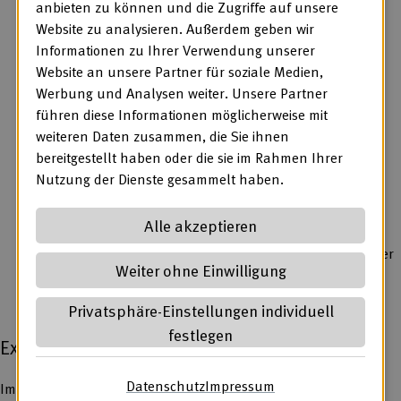
anbieten zu können und die Zugriffe auf unsere
Gestaltung beruflicher Bildung im
Website zu analysieren. Außerdem geben wir
Berufsbildungsbereich bietet. Die Arbeit von
Informationen zu Ihrer Verwendung unserer
Fachkräften wird dadurch direkt unterstützt.
Website an unsere Partner für soziale Medien,
Für Fachkräfte sind harmonisierte
Werbung und Analysen weiter. Unsere Partner
Bildungsrahmenpläne ein wertvolles Planungs- und
führen diese Informationen möglicherweise mit
Dokumentationsinstrument, da sie auf Bildungsziele
weiteren Daten zusammen, die Sie ihnen
hinweisen, die inhaltliche Ausgestaltung von
bereitgestellt haben oder die sie im Rahmen Ihrer
Bildungsprozessen strukturieren und die Möglichkeit
Nutzung der Dienste gesammelt haben.
zur Auswertung von Bildungsprozessen bieten.
Mit harmonisierten Bildungsrahmenplänen ist es
Alle akzeptieren
möglich, die Arbeit von Fachkräften zu koordinieren
und berufliche Bildungsprozesse in Werkstätten weiter
Weiter ohne Einwilligung
zu professionalisieren
Privatsphäre-Einstellungen individuell
festlegen
Expertise aus Praxis, Wissenschaft und Politik
Datenschutz
(öffnet in neuem Tab)
Impressum
(öffnet in neuem Ta
Im Projekt EvaBi haben 20 Einrichtungen mitgewirkt. Für das