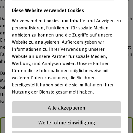
unterstützt nun bei der Umsetzung in der Praxis.
Diese Website verwendet Cookies
Das Angebot der Fähigkeitsorientierten Qualifizierung richtet sich
Wir verwenden Cookies, um Inhalte und Anzeigen zu
an Menschen mit Behinderungen in Werkstätten und bei
personalisieren, Funktionen für soziale Medien
anderen Leistungsanbietern, die sich an der Grenze zum
anbieten zu können und die Zugriffe auf unsere
Eingangsverfahren und Berufsbildungsbereich befinden. Die
Website zu analysieren. Außerdem geben wir
neue Umsetzungshilfe für Mitglieder der BAG WfbM unterstützt
Informationen zu Ihrer Verwendung unserer
Fachkräfte dabei, die Fähigkeitsorientierte Qualifizierungsstufe in
Website an unsere Partner für soziale Medien,
ihrer beruflichen Praxis umzusetzen.
Werbung und Analysen weiter. Unsere Partner
führen diese Informationen möglicherweise mit
Das Dokument wurde aus der Praxis für die Praxis von
weiteren Daten zusammen, die Sie ihnen
Mitgliedern der Arbeitsgruppe „Entwicklung der beruflichen
bereitgestellt haben oder die sie im Rahmen Ihrer
Bildung“ und der Arbeitsgruppe „Menschen mit hohem
Nutzung der Dienste gesammelt haben.
Unterstützungsbedarf“ der BAG WfbM entwickelt und mit der
Bundesagentur für Arbeit abgestimmt.
Alle akzeptieren
Weiter ohne Einwilligung
Zur Umsetzungshilfe Fähigkeitsorientierte Qualifizierung