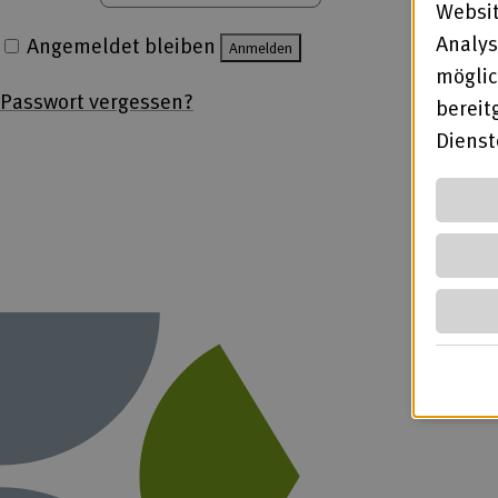
Websit
Analys
Angemeldet bleiben
Anmelden
möglic
Passwort vergessen?
bereit
Diens