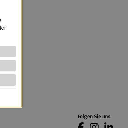
n
der
b)
Folgen Sie uns