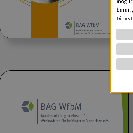
möglic
bereit
Diens