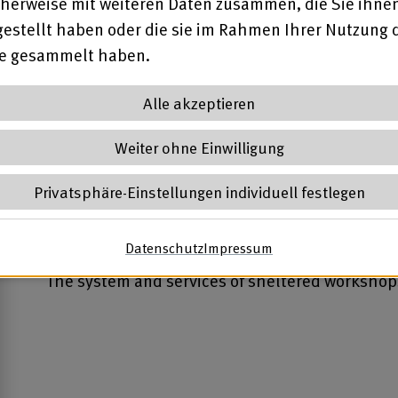
herweise mit weiteren Daten zusammen, die Sie ihne
gestellt haben oder die sie im Rahmen Ihrer Nutzung 
te gesammelt haben.
Download
In 
Alle akzeptieren
Weiter ohne Einwilligung
Privatsphäre-Einstellungen individuell festlegen
17.10.2022
Deutsches Werkstättensystem i
Datenschutz
(öffnet in neuem Tab)
Impressum
(öffnet in neuem Ta
The system and services of sheltered workshop