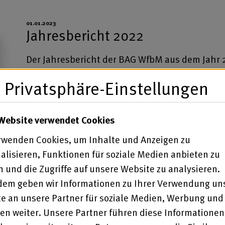
01.01.2023
Jahresbericht 2022
Der Jahresbericht der BAG WfbM aus dem Jahr
veröffentlicht.
Privatsphäre-Einstellungen
Website verwendet Cookies
rwenden Cookies, um Inhalte und Anzeigen zu
alisieren, Funktionen für soziale Medien anbieten zu
 und die Zugriffe auf unsere Website zu analysieren.
0,00
€
em geben wir Informationen zu Ihrer Verwendung un
e an unsere Partner für soziale Medien, Werbung und
en weiter. Unsere Partner führen diese Informationen