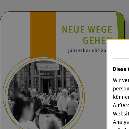
Diese 
Wir ve
person
können
Außerd
Websit
Analys