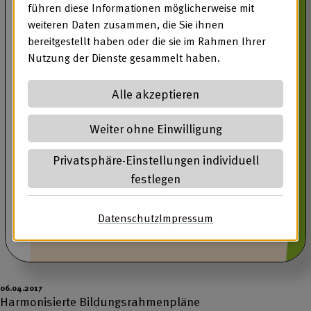
führen diese Informationen möglicherweise mit
weiteren Daten zusammen, die Sie ihnen
bereitgestellt haben oder die sie im Rahmen Ihrer
Nutzung der Dienste gesammelt haben.
Alle akzeptieren
Weiter ohne Einwilligung
Privatsphäre-Einstellungen individuell
festlegen
Datenschutz
(öffnet in neuem Tab)
Impressum
(öffnet in neuem Ta
06.04.2017
Harmonisierte Bildungsrahmenpläne