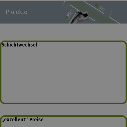
Projekte
Schichtwechsel
„exzellent“-Preise