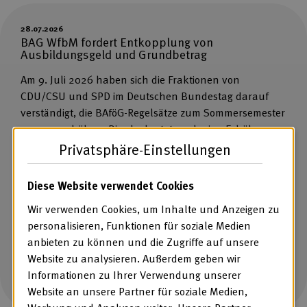
28.07.2026
BAG WfbM fordert Entkopplung von
Ausbildungsgeld und Grundbetrag
Am 9. Juli 2026 haben sich die Fraktionen von
CDU/CSU und SPD im Deutschen Bundestag darauf
verständigt, die BAföG-Regelsätze zum Sommersemester
2027 zu erhöhen. Dies bedeutet auch eine Erhöhung
des Ausbildungsgeldes im Berufsbildungsbereich von
Privatsphäre-Einstellungen
Werkstätten und anderen Leistungsanbietern sowie
eine automatische Anhebung des Grundbetrages, der
Diese Website verwendet Cookies
Bestandteil des Entgeltes von Beschäftigten im
Wir verwenden Cookies, um Inhalte und Anzeigen zu
Arbeitsbereich ist. Die BAG […]
personalisieren, Funktionen für soziale Medien
anbieten zu können und die Zugriffe auf unsere
Website zu analysieren. Außerdem geben wir
Mehr Informationen
Informationen zu Ihrer Verwendung unserer
Website an unsere Partner für soziale Medien,