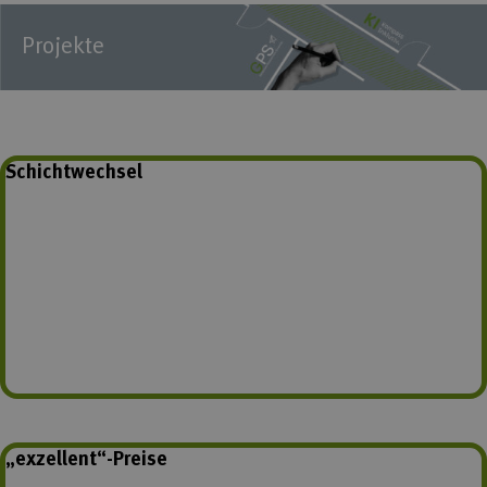
Projekte
Schichtwechsel
„exzellent“-Preise