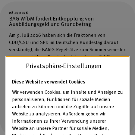
28.07.2026
BAG WfbM fordert Entkopplung von
Ausbildungsgeld und Grundbetrag
Am 9. Juli 2026 haben sich die Fraktionen von
CDU/CSU und SPD im Deutschen Bundestag darauf
verständigt, die BAföG-Regelsätze zum Sommersemester
2027 zu erhöhen. Dies bedeutet auch eine Erhöhung
des Ausbildungsgeldes im Berufsbildungsbereich von
Privatsphäre-Einstellungen
Werkstätten und anderen Leistungsanbietern sowie
eine automatische Anhebung des Grundbetrages, der
Diese Website verwendet Cookies
Bestandteil des Entgeltes von Beschäftigten im
Wir verwenden Cookies, um Inhalte und Anzeigen zu
Arbeitsbereich ist. Die BAG […]
personalisieren, Funktionen für soziale Medien
anbieten zu können und die Zugriffe auf unsere
Website zu analysieren. Außerdem geben wir
Mehr Informationen
Informationen zu Ihrer Verwendung unserer
Website an unsere Partner für soziale Medien,